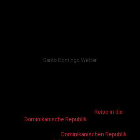
einzigartigen Lagunen ein tolles Reiseziel für Touristen. In den 3
Süßwasserlagunen haben einst die Taino Indianer Zuflucht
gesucht und verschiedenste Rituale abgehalten. Die
unterirdischen Höhlen zählen zu einer der schönsten
Sehenswürdigkeiten des Landes. Mit einem Floß lässt sich eine 4.
Lagune erreichen. Der Eintritt in die Los Tres Ojos Höhle beläuft
sich auf ca. 4 USD.
Santo Domingo Wetter
In der Haupstadt der Dominikanischen Republik herrschen
ganzjährig tropische Temperaturen um die 30 Grad Celsius. Die
meisten Regentage gibt es von Mai bis Oktober. Die beste
Reisezeit ist von November bis April mit täglich 7-8
Sonnenstunden.
Wir bringen Sie bei Ihrer
Reise in die
Dominikanische Republik
zu den schönsten
Santo Domingo Sehenswürdigkeiten
Zu weiteren
Dominikanischen Republik