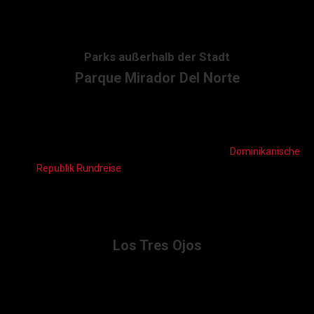
kleinen „Eisenbahn“ kommt man gemütlich von Punkt A zu Punkt
B.
Parks außerhalb der Stadt
Parque Mirador Del Norte
Wer seinen Aufenthalt in Santo Domingo etwas
abwechlungsreicher gestalten möchte sollte einen Besuch des
Parque Mirador Del Norte
nicht verpassen. Diese einzigartige
Santo Domingo Sehenswürdigkeit
sollte bei keiner
Dominikanische
Republik Rundreise
fehlen. Im weitläufigen Park gibt es
unberührte Natur zu sehen, die beim Überqueren der bunten
Brücken bestaunt werden können. An den 6 Eingangstouren des
Parque Mirador Del Norte
müssen 1 USD Eintritt gezahlt werden.
Los Tres Ojos
Ein Highlight für einen Besuch in Santo Domingo ist die
Los Tres
Ojos
Höhle im Park Mirador del Este. 3 verschiedene Seen haben
der Höhle Ihren Namen eingebracht und bietet mit ihren