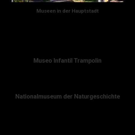
Museen in der Hauptstadt
Die Stadt hat auch einige interessante Museen vorzuweisen. Zu
erwähnen sind hier das Choco Museo, hier wird alles von der
Kakaobohne bis zum Prozess der fertigen Schokolade erklärt. Im
Amber World Museum wird der ehemalige Tagebau des Landes
erklärt.
Museo Infantil Trampolin
Das Museo Infantil Trampolin ist speziell für Kinder geeignet, um
grundlegende Dinge wie über Erdbeben, Umweltverschmutzung
zu lernen.
Nationalmuseum der Naturgeschichte
Das Nationalmuseum der Naturgeschichte bietet Ausstellungen
des alten Dominikanische Tier- und Pflanzenwelt und Skelette
verschiedenster Säugetiere.
Als Fortbewegung bietet sich die Chu Chu Bahn an. Mit dieser