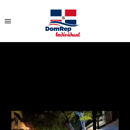
Reiseziele: Santo Domingo
Santo Domingo ist die Hauptstadt der Dominikanischen Republik
und eine der ältesten Städte der „Neuen Welt“. Hier wurde die
erste Kathedrale gebaut, residierte der erste Gouverneur und das
erste Krankenhaus eröffnet. Die historische Altstadt der Zona
Colonial weist neben einer Stadtmauer und gepflasterten Gassen
viele Gebäude auf, die bis in das 16. Jahrhundert zurückreichen.