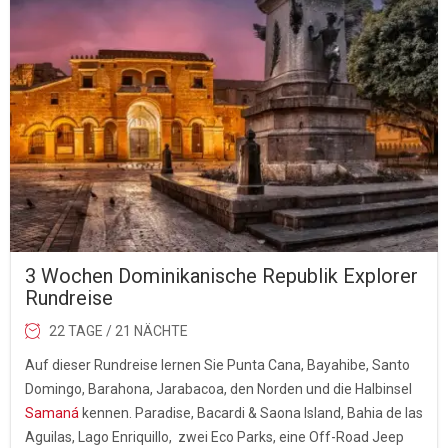
3 Wochen Dominikanische Republik Explorer
Rundreise
22 TAGE / 21 NÄCHTE
Auf dieser Rundreise lernen Sie Punta Cana, Bayahibe, Santo
Domingo, Barahona, Jarabacoa, den Norden und die Halbinsel
Samaná
kennen. Paradise, Bacardi & Saona Island, Bahia de las
Aguilas, Lago Enriquillo, zwei Eco Parks, eine Off-Road Jeep