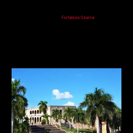
Kolonialzone besonders hervor und beeindruckt mit ihren
Sehenswürdigkeiten wie bspw. dem Faro el Colón, Alcázar de Coló,
die Kathedrale oder auch die
Fortaleza Ozama
. Santo Domingo
hat neben diesen Highlights auch einen Botanischen Garten, der
mit einem besonders schönen japanischen Garten aufwartet.
Besonders für Kinder ist der Zoo der Haupstadt mit seinen
tropischen Tieren zu empfehlen. Bei einem Besuch der
verschiedenen Sehenswürdigkeiten sollte der Nationalpalast als
Silhouette der Domrep bei keinem Besuch fehlen.