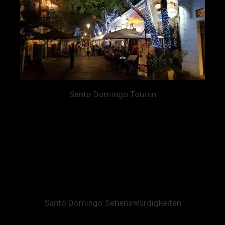
Santo Domingo Touren
In der Hauptstadt der Dominikanischen Republik können
verschiedenste Tagestouren wie Schokoladenherstellung oder
auch Gourmettouren der traditionellen Küche des Landes gebucht
werden. Als Ausklang einer Tour in der Landeshaupstadt bietet
sich die Malecon an. Dieser wartet mit vielen kleinen Lokalen und
Bars mit direktem Blick auf das Karibikmeer auf. Die
Strandpromenade “Malecon” ihren ganz eigenen Charme.
Santo Domingo Sehenswürdigkeiten
Bei den
Santo Domingo Sehenswürdigkeiten
hebt sich die